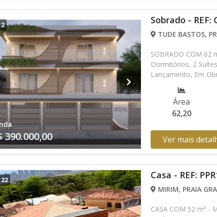
Sobrado - REF:
/
2
TUDE BASTOS, PR
SOBRADO COM 62 m² 
Dormitórios, 2 Suíte
Lançamento, Em Obra
sem prévio aviso. Fa
Área
62,20
nda
$ 390.000,00
Ver mais detal
Casa - REF: PPR
/
22
MIRIM, PRAIA GRA
CASA COM 52 m² - Mi