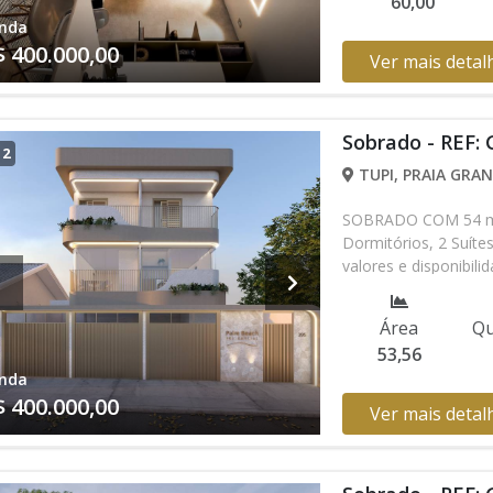
60,00
nda
$ 400.000,00
Ver mais detal
Sobrado - REF:
/
2
TUPI, PRAIA GRAN
SOBRADO COM 54 m² 
Dormitórios, 2 Suít
valores e disponibil
verificar entrando 
Área
Qu
53,56
nda
$ 400.000,00
Ver mais detal