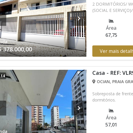
2 DORMITÓRIOS/ WC
(SOCIAL E SERVIÇO)
Área
67,75
nda
$ 378.000,00
Ver mais detal
Casa - REF: VLR
/
14
OCIAN, PRAIA GRA
Sobreposta de frente 
dormitórios.
Área
57,01
nda