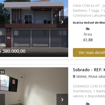
CASA COM 62 m² - Ja
Banheiro, 1 Vaga, 1
Construtora Lançame
Mensais de R$ 2.476,
Aceita imóvel de Me
Entrega das Chaves R
disponibilidade podem
Área
entrando em contat
61,88
nda
$ 380.000,00
Ver mais detal
Sobrado - REF:
/
12
MIRIM, PRAIA GRA
SOBRADO COM 53 m² 
Dormitórios, 1 Banh
valores e disponibil
verificar entrando 