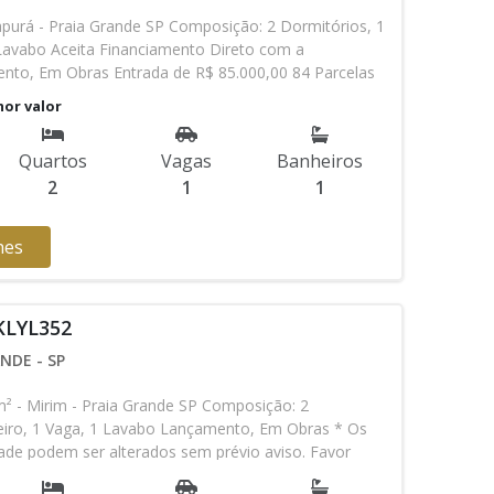
purá - Praia Grande SP Composição: 2 Dormitórios, 1
 Lavabo Aceita Financiamento Direto com a
nto, Em Obras Entrada de R$ 85.000,00 84 Parcelas
16 8 Parcelas Anuais de R$ 4.000,00 R$ 25.000,00
nor valor
$ 380.000,00 valor Total * Os valores e
 ser alterados sem prévio aviso. Favor verificar
Quartos
Vagas
Banheiros
o com nossa equipe
2
1
1
hes
 KLYL352
NDE - SP
- Mirim - Praia Grande SP Composição: 2
eiro, 1 Vaga, 1 Lavabo Lançamento, Em Obras * Os
idade podem ser alterados sem prévio aviso. Favor
em contato com nossa equipe