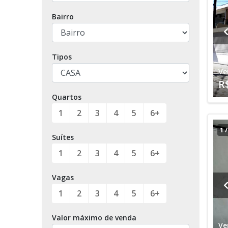
Bairro
Tipos
Ve
R
Quartos
1
2
3
4
5
6+
1
Suítes
1
2
3
4
5
6+
Vagas
1
2
3
4
5
6+
Valor máximo de venda
Ve