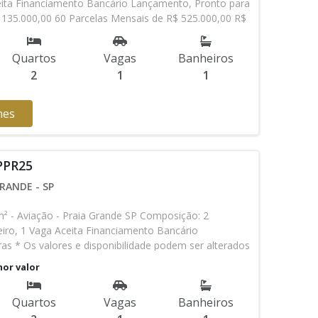
eita Financiamento Bancário Lançamento, Pronto para
 135.000,00 60 Parcelas Mensais de R$ 525.000,00 R$
al * Os valores e disponibilidade podem ser alterados
vor verificar entrando em contato com nossa equipe
Quartos
Vagas
Banheiros
2
1
1
hes
 PPR25
RANDE - SP
- Aviação - Praia Grande SP Composição: 2
iro, 1 Vaga Aceita Financiamento Bancário
s * Os valores e disponibilidade podem ser alterados
vor verificar entrando em contato com nossa equipe
nor valor
Quartos
Vagas
Banheiros