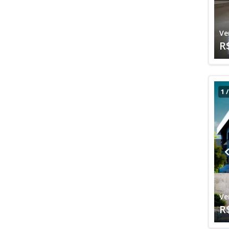
Ve
R
1
Ve
R