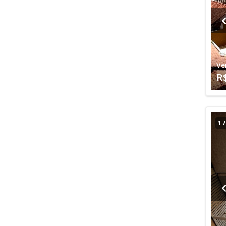
Ve
R
1