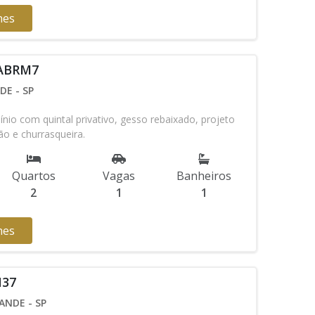
hes
 ABRM7
DE - SP
o com quintal privativo, gesso rebaixado, projeto
ão e churrasqueira.
Quartos
Vagas
Banheiros
2
1
1
hes
N37
ANDE - SP