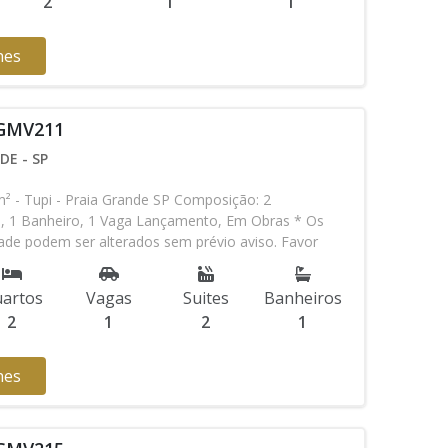
2
1
1
hes
 GMV211
DE - SP
- Tupi - Praia Grande SP Composição: 2
es, 1 Banheiro, 1 Vaga Lançamento, Em Obras * Os
idade podem ser alterados sem prévio aviso. Favor
em contato com nossa equipe
artos
Vagas
Suites
Banheiros
2
1
2
1
hes