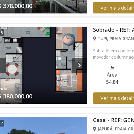
$ 378.000,00
Ver mais detal
Sobrado - REF:
/
5
TUPI, PRAIA GRAN
Sobrado em condomíni
inovador de iluminaç
Área
54,84
nda
$ 380.000,00
Ver mais detal
Casa - REF: GE
/
7
JAPURÁ, PRAIA GR