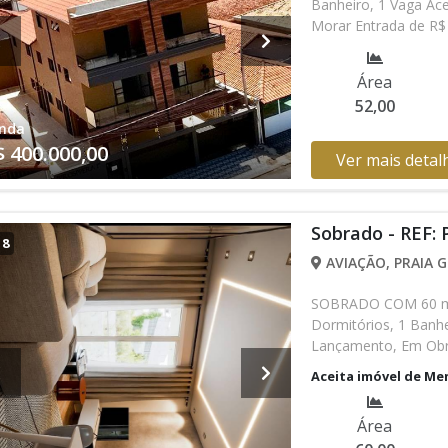
Banheiro, 1 Vaga Ac
Morar Entrada de R$
450.000,00 valor Tot
sem prévio aviso. Fa
Área
52,00
nda
$ 400.000,00
Ver mais detal
Sobrado - REF:
/
8
AVIAÇÃO, PRAIA G
SOBRADO COM 60 m² 
Dormitórios, 1 Banhe
Lançamento, Em Obra
sem prévio aviso. Fa
Aceita imóvel de Me
Área