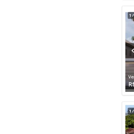
1
Ve
R
1