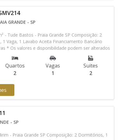
 GMV214
AIA GRANDE - SP
- Tude Bastos - Praia Grande SP Composição: 2
s, 1 Vaga, 1 Lavabo Aceita Financiamento Bancário
s * Os valores e disponibilidade podem ser alterados
vor verificar entrando em contato com nossa equipe
Quartos
Vagas
Suites
2
1
2
hes
11
NDE - SP
rim - Praia Grande SP Composição: 2 Dormitórios, 1