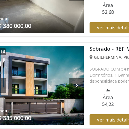
Área
52,68
nda
$ 380.000,00
Ver mais detal
Sobrado - REF:
/
16
GUILHERMINA, PR
SOBRADO COM 54 m² 
Dormitórios, 1 Banh
disponibilidade podem
entrando em contat
Área
54,22
nda
$ 385.000,00
Ver mais detal