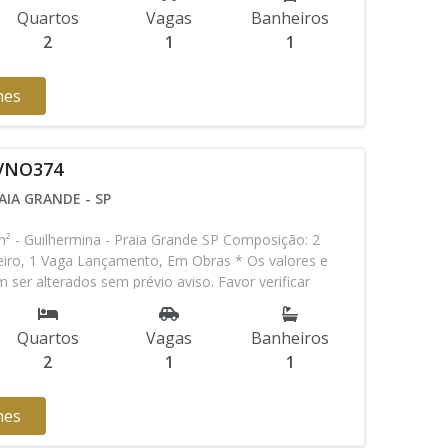
Quartos
Vagas
Banheiros
2
1
1
hes
 VNO374
AIA GRANDE - SP
- Guilhermina - Praia Grande SP Composição: 2
eiro, 1 Vaga Lançamento, Em Obras * Os valores e
 ser alterados sem prévio aviso. Favor verificar
o com nossa equipe
Quartos
Vagas
Banheiros
2
1
1
hes