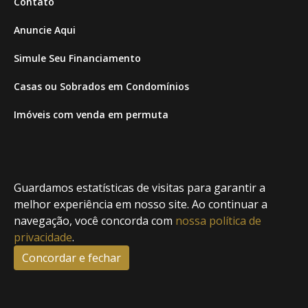
Contato
Anuncie Aqui
Simule Seu Financiamento
Casas ou Sobrados em Condomínios
Imóveis com venda em permuta
Imóveis com Vista para o Mar
Apartamentos em Andar Alto
Guardamos estatísticas de visitas para garantir a
Casa com piscina
melhor experiência em nosso site. Ao continuar a
navegação, você concorda com
nossa política de
Apartamento com piscina
privacidade
.
Condomínio fechado
Concordar e fechar
2
Fale conosco
Enviar Mensagem
Site feito por Coruja Sistemas