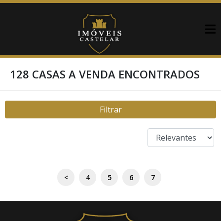
128 CASAS A VENDA ENCONTRADOS
Filtrar
<
4
5
6
7