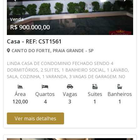
Venda
R$ 900.000,00
Casa - REF: CST1561
CANTO DO FORTE, PRAIA GRANDE - SP
LINDA CASA DE CONDOMINIO FECHADO SENDO 4
DORMITÓRIOS, 2 SUITES, 1 BANHEIRO SOCIAL, 1 LAVABO,
SALA, COZINHA, 1 VARANDA, 3 VAGAS DE GARAGEM. NO
CONDOMINIO POSSUI PISCINA, PORTARIA 24 HORAS,
SEGURANÇAS QUE FAZEM RONDA. AGENDE UMA VISITA
Área
Quartos
Vagas
Suites
Banheiros
CONOSCO 13 3494-1029 13 99105-4435 CRECISP: 41718-J
120,00
4
3
1
1
Ver mais detalhes