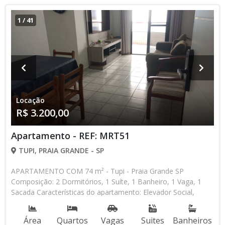
1
/
41
Locação
R$ 3.200,00
Apartamento - REF: MRT51
TUPI, PRAIA GRANDE - SP
APARTAMENTO COM 74 m² - Tupi - Praia Grande SP
Composição: 2 Dormitórios, 1 Suíte, 1 Banheiro, 1 Vaga, 1
Sacada Características do apartamento: Elevador Social,
Elevador de Serviço, Portaria 24h, Piscina, Salão de Jogos,
Salão de Festas * Os valores e disponibilidade podem ser
Área
Quartos
Vagas
Suites
Banheiros
alterados sem prévio aviso. Favor verificar entrando em