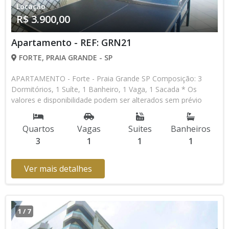
Locação
R$ 3.900,00
Apartamento - REF: GRN21
FORTE, PRAIA GRANDE - SP
APARTAMENTO - Forte - Praia Grande SP Composição: 3
Dormitórios, 1 Suíte, 1 Banheiro, 1 Vaga, 1 Sacada * Os
valores e disponibilidade podem ser alterados sem prévio
aviso. Favor verificar entrando em contato com nossa equipe
Quartos
Vagas
Suites
Banheiros
3
1
1
1
Ver mais detalhes
1
/
7