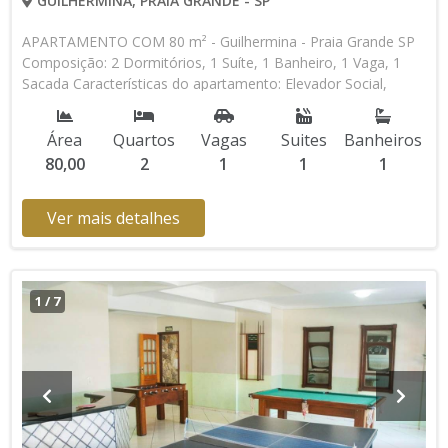
GUILHERMINA, PRAIA GRANDE - SP
APARTAMENTO COM 80 m² - Guilhermina - Praia Grande SP
Composição: 2 Dormitórios, 1 Suíte, 1 Banheiro, 1 Vaga, 1
Sacada Características do apartamento: Elevador Social,
Elevador de Serviço, Acessibilidade, Portaria 24h, Interfone,
Gás Encanado, Piscina, Sauna, Salão de Jogos, Salão de
Área
Quartos
Vagas
Suites
Banheiros
Festas, Academia, Churrasqueira * Os valores e
80,00
2
1
1
1
disponibilidade podem ser alterados sem prévio aviso. Favor
verificar entrando em contato com nossa equipe
Ver mais detalhes
1
/
7