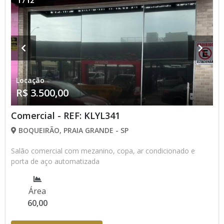
1
/
12
Locação
R$ 3.500,00
Comercial - REF: KLYL341
BOQUEIRÃO, PRAIA GRANDE - SP
Salão comercial com mezanino, copa, ar condicionado e
porta de aço automatizada
Área
60,00