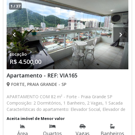
1
/
37
Locação
R$ 4.500,00
Apartamento - REF: VIA165
FORTE, PRAIA GRANDE - SP
APARTAMENTO COM 82 m² - Forte - Praia Grande SP
Composição: 2 Dormitórios, 1 Banheiro, 2 Vagas, 1 Sacada
Características do apartamento: Elevador Social, Elevador de
Serviço, Acessibilidade, Portão Automático, Interfone, Água
Aceita imóvel de Menor valor
Individual, Piscina, Salão de Jogos, Salão de Festas, Espaço
Gourmet, Academia, Churrasqueira * Os valores e
Área
Quartos
Vagas
Banheiros
disponibilidade podem ser alterados sem prévio aviso. Favor