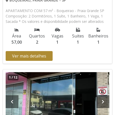
BOQUEIRAO, PRAIA GRANDE - SP
APARTAMENTO COM 57 m² - Boqueirao - Praia Grande SP
Composição: 2 Dormitórios, 1 Suíte, 1 Banheiro, 1 Vaga, 1
Sacada * Os valores e disponibilidade podem ser alterados
sem prévio aviso. Favor verificar entrando em contato com
nossa equipe
Área
Quartos
Vagas
Suites
Banheiros
57,00
2
1
1
1
Ver mais detalhes
1
/
12