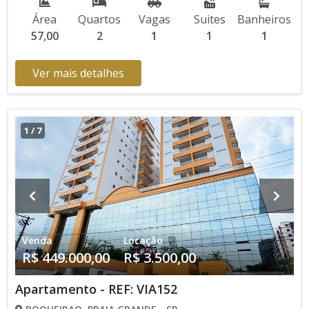
Área
Quartos
Vagas
Suites
Banheiros
57,00
2
1
1
1
Ver mais detalhes
1
/
7
Venda
Locação
R$ 449.000,00
R$ 3.500,00
Apartamento - REF: VIA152