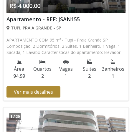
R$ 4.000,00
Apartamento - REF: JSAN155
TUPI, PRAIA GRANDE - SP
APARTAMENTO COM 95 m² - Tupi - Praia Grande SP
Composição: 2 Dormitórios, 2 Suítes, 1 Banheiro, 1 Vaga, 1
Sacada, 1 Lavabo Características do apartamento: Elevador
Social, Elevador de Serviço, Portão Automático, Portaria 24h,
Piscina, Sauna, Salão de Jogos, Salão de Festas, Academia
Área
Quartos
Vagas
Suites
Banheiros
Aceita Financiamento Direto com a Construtora * Os valores
94,99
2
1
2
1
e disponibilidade podem ser alterados sem prévio aviso. Favor
verificar entrando em contato com nossa equipe
Ver mais detalhes
1
/
20