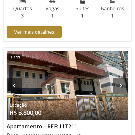
Quartos
Vagas
Suites
Banheiros
3
1
1
1
Ver mais detalhes
1
/
11
Locação
R$ 3.800,00
Apartamento - REF: LIT211