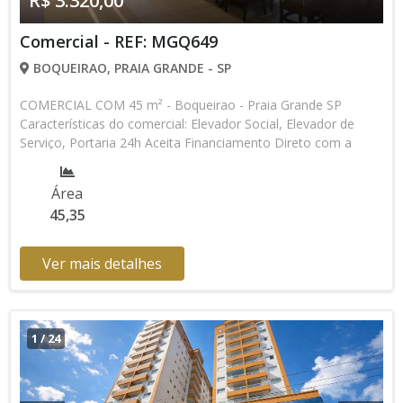
R$ 3.320,00
Comercial - REF: MGQ649
BOQUEIRAO, PRAIA GRANDE - SP
COMERCIAL COM 45 m² - Boqueirao - Praia Grande SP
Características do comercial: Elevador Social, Elevador de
Serviço, Portaria 24h Aceita Financiamento Direto com a
Construtora Lançamento, Pronto para Morar * Os valores e
disponibilidade podem ser alterados sem prévio aviso. Favor
Área
verificar entrando em contato com nossa equipe
45,35
Ver mais detalhes
1
/
24