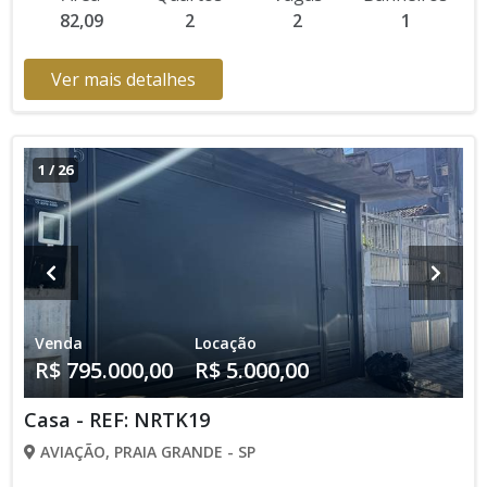
82,09
2
2
1
verificar entrando em contato com nossa equipe
Ver mais detalhes
1
/
26
Venda
Locação
R$ 795.000,00
R$ 5.000,00
Casa - REF: NRTK19
AVIAÇÃO, PRAIA GRANDE - SP