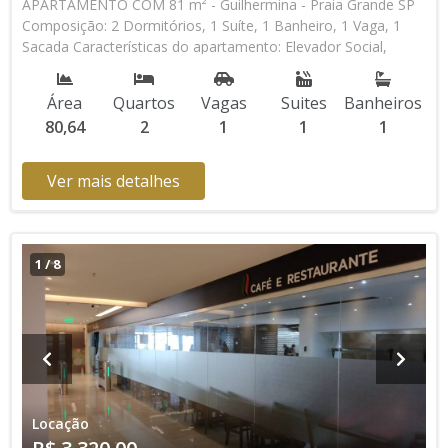
APARTAMENTO COM 81 m² - Guilhermina - Praia Grande SP
Composição: 2 Dormitórios, 1 Suíte, 1 Banheiro, 1 Vaga, 1
Sacada Características do apartamento: Elevador Social,
Elevador de Serviço, Portaria 24h, Piscina, Salão de Jogos,
Salão de Festas * Os valores e disponibilidade podem ser
Área
Quartos
Vagas
Suites
Banheiros
alterados sem prévio aviso. Favor verificar entrando em
80,64
2
1
1
1
contato com nossa equipe
Ver mais detalhes
1
/
8
Locação