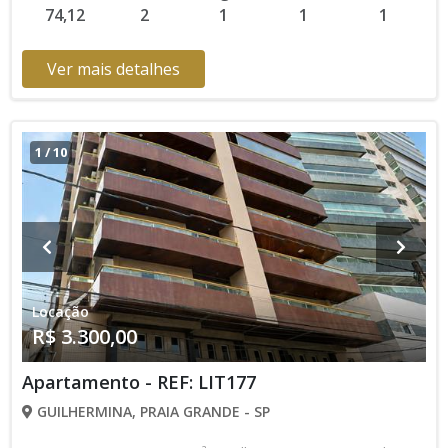
74,12
2
1
1
1
contato com nossa equipe
Ver mais detalhes
1
/
10
Locação
R$ 3.300,00
Apartamento - REF: LIT177
GUILHERMINA, PRAIA GRANDE - SP