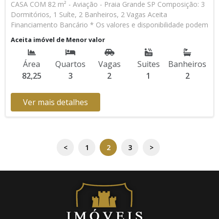
CASA COM 82 m² - Aviação - Praia Grande SP Composição: 3
Dormitórios, 1 Suíte, 2 Banheiros, 2 Vagas Aceita
Financiamento Bancário * Os valores e disponibilidade podem
ser alterados sem prévio aviso. Favor verificar entrando em
Aceita imóvel de Menor valor
contato com nossa equipe
Área
Quartos
Vagas
Suites
Banheiros
82,25
3
2
1
2
Ver mais detalhes
<
1
2
3
>