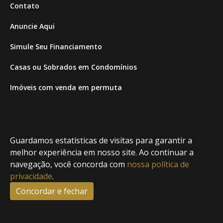
Contato
Anuncie Aqui
Simule Seu Financiamento
Casas ou Sobrados em Condomínios
Imóveis com venda em permuta
Imóveis com Vista para o Mar
Apartamentos em Andar Alto
Guardamos estatísticas de visitas para garantir a
Casa com piscina
melhor experiência em nosso site. Ao continuar a
navegação, você concorda com
nossa política de
Apartamento com piscina
privacidade
.
Condomínio fechado
Concordar e fechar
2
Fale conosco
Enviar Mensagem
Site feito por Coruja Sistemas