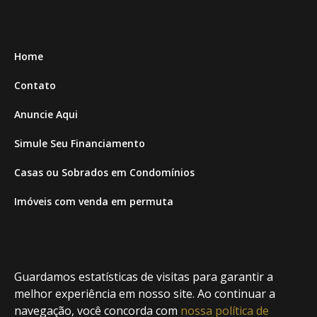
Home
Contato
Anuncie Aqui
Simule Seu Financiamento
Casas ou Sobrados em Condomínios
Imóveis com venda em permuta
Imóveis com Vista para o Mar
Apartamentos em Andar Alto
Guardamos estatísticas de visitas para garantir a
Casa com piscina
melhor experiência em nosso site. Ao continuar a
navegação, você concorda com
nossa política de