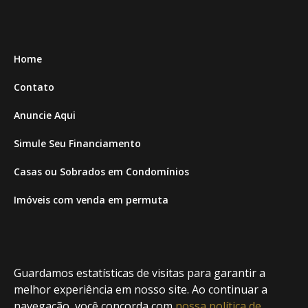
Home
Contato
Anuncie Aqui
Simule Seu Financiamento
Casas ou Sobrados em Condomínios
Imóveis com venda em permuta
Imóveis com Vista para o Mar
Apartamentos em Andar Alto
Guardamos estatísticas de visitas para garantir a
Casa com piscina
melhor experiência em nosso site. Ao continuar a
navegação, você concorda com
nossa política de