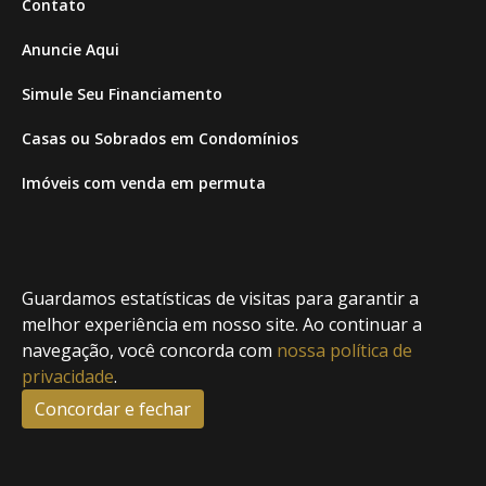
Contato
Anuncie Aqui
Simule Seu Financiamento
Casas ou Sobrados em Condomínios
Imóveis com venda em permuta
Imóveis com Vista para o Mar
Apartamentos em Andar Alto
Guardamos estatísticas de visitas para garantir a
Casa com piscina
melhor experiência em nosso site. Ao continuar a
navegação, você concorda com
nossa política de
Apartamento com piscina
privacidade
.
Condomínio fechado
Concordar e fechar
2
Fale conosco
Enviar Mensagem
Site feito por Coruja Sistemas