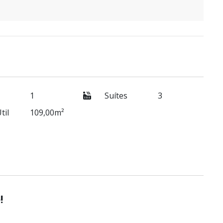
1
Suítes
3
til
109,00m²
!