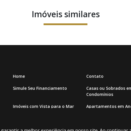
Imóveis similares
Home
Contato
Simule Seu Financiamento
Casas ou Sobrados e
Condomínios
Imóveis com Vista para o Mar
Apartamentos em And
Apartamento com piscina
Condomínio fechado
a garantir a melhor experiência em nosso site. Ao continuar