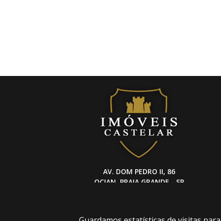
AV. DOM PEDRO II, 86
OCIAN, PRAIA GRANDE - SP
(13) 3494-1029 (13) 99616-2433
Guardamos estatísticas de visitas par