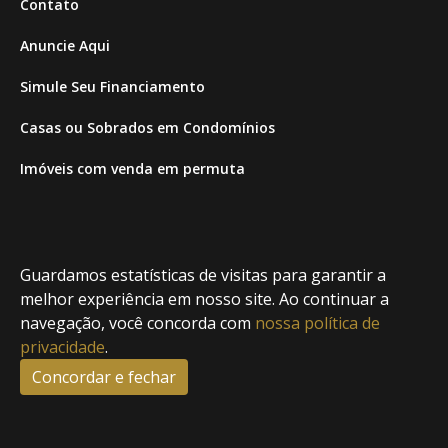
Contato
Anuncie Aqui
Simule Seu Financiamento
Casas ou Sobrados em Condomínios
Imóveis com venda em permuta
Imóveis com Vista para o Mar
Apartamentos em Andar Alto
Guardamos estatísticas de visitas para garantir a
Casa com piscina
melhor experiência em nosso site. Ao continuar a
navegação, você concorda com
nossa política de
Apartamento com piscina
privacidade
.
Condomínio fechado
Concordar e fechar
2
Fale conosco
Enviar Mensagem
Site feito por Coruja Sistemas