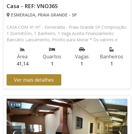
Casa - REF: VNO365
ESMERALDA, PRAIA GRANDE - SP
CASA COM 41 m² - Esmeralda - Praia Grande SP Composição:
1 Dormitório, 1 Banheiro, 1 Vaga Aceita Financiamento
Bancário Lançamento, Pronto para Morar * Os valores e
disponibilidade podem ser alterados sem prévio aviso. Favor
verificar entrando em contato com nossa equipe
Área
Quartos
Vagas
Banheiros
41,14
1
1
1
Ver mais detalhes
1
/
19