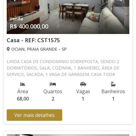
Venda
R$ 400.000,00
Casa - REF: CST1575
OCIAN, PRAIA GRANDE - SP
LINDA CASA DE CONDOMINIO SOBREPOSTA, SENDO 2
DORMITÓRIOS, SALA, COZINHA, 1 BANHEIRO, ÁREA DE
SERVIÇO, SACADA, 1 VAGA DE GARAGEM. CASA TODA
REFORMADA FICA APENAS COM OS PLANEJADOS DA
COZINHA E DO BANHEIRO. AGENDE UMA VISITA CONOSCO
Área
Quartos
Vagas
Banheiros
13 3494-1029 13 99105-4435 CRECISP: 41718-J
68,00
2
1
1
Ver mais detalhes