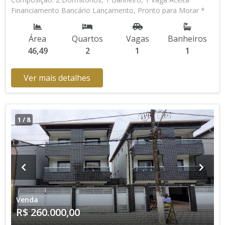
Financiamento Bancário Lançamento, Pronto para Morar *
Os valores e disponibilidade podem ser alterados sem prévio
aviso. Favor verificar entrando em contato com nossa equipe
Área
Quartos
Vagas
Banheiros
46,49
2
1
1
Ver mais detalhes
1
/
8
Venda
R$ 260.000,00