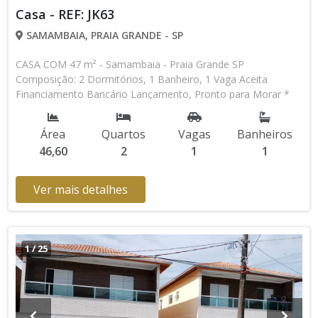
Casa - REF: JK63
SAMAMBAIA, PRAIA GRANDE - SP
CASA COM 47 m² - Samambaia - Praia Grande SP
Composição: 2 Dormitórios, 1 Banheiro, 1 Vaga Aceita
Financiamento Bancário Lançamento, Pronto para Morar *
Os valores e disponibilidade podem ser alterados sem prévio
aviso. Favor verificar entrando em contato com nossa equipe
Área
Quartos
Vagas
Banheiros
46,60
2
1
1
Ver mais detalhes
1
/
25