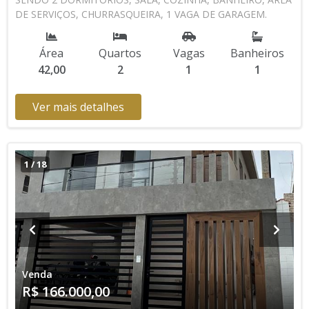
DE SERVIÇOS, CHURRASQUEIRA, 1 VAGA DE GARAGEM.
AGENDE UMA VISITA CONOSCO 13 3494-1029 13 99616-
2433 CRECISP: 41718-J
Área
Quartos
Vagas
Banheiros
42,00
2
1
1
Ver mais detalhes
1
/
18
Venda
R$ 166.000,00