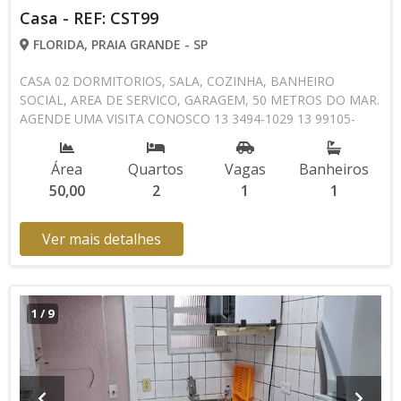
Casa - REF: CST99
FLORIDA, PRAIA GRANDE - SP
CASA 02 DORMITORIOS, SALA, COZINHA, BANHEIRO
SOCIAL, AREA DE SERVICO, GARAGEM, 50 METROS DO MAR.
AGENDE UMA VISITA CONOSCO 13 3494-1029 13 99105-
4435 CRECISP: 41718-J
Área
Quartos
Vagas
Banheiros
50,00
2
1
1
Ver mais detalhes
1
/
9