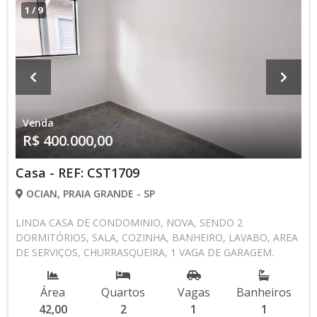
1
/
9
Venda
R$ 400.000,00
Casa - REF: CST1709
OCIAN, PRAIA GRANDE - SP
LINDA CASA DE CONDOMINIO, NOVA, SENDO 2
DORMITÓRIOS, SALA, COZINHA, BANHEIRO, LAVABO, AREA
DE SERVIÇOS, CHURRASQUEIRA, 1 VAGA DE GARAGEM.
AGENDE UMA VISITA CONOSCO 13 3494-1029 13 99616-
2433 CRECISP: 41718-J
Área
Quartos
Vagas
Banheiros
42,00
2
1
1