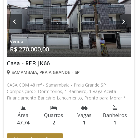
Venda
R$ 270.000,00
Casa - REF: JK66
SAMAMBAIA, PRAIA GRANDE - SP
CASA COM 48 m² - Samambaia - Praia Grande SP
Composição: 2 Dormitórios, 1 Banheiro, 1 Vaga Aceita
Financiamento Bancário Lançamento, Pronto para Morar *
Os valores e disponibilidade podem ser alterados sem prévio
aviso. Favor verificar entrando em contato com nossa equipe
Área
Quartos
Vagas
Banheiros
47,74
2
1
1