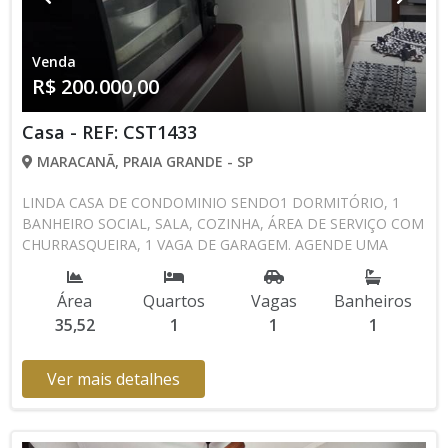
Venda
R$ 200.000,00
Casa - REF: CST1433
MARACANÃ, PRAIA GRANDE - SP
LINDA CASA DE CONDOMINIO SENDO1 DORMITÓRIO, 1
BANHEIRO SOCIAL, SALA, COZINHA, ÁREA DE SERVIÇO COM
CHURRASQUEIRA, 1 VAGA DE GARAGEM. AGENDE UMA
VISITA CONOSCO 13 3494-1029 13 99105-4435 CRECISP:
41718-J
Área
Quartos
Vagas
Banheiros
35,52
1
1
1
Ver mais detalhes