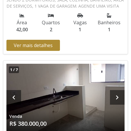
DE SERVIÇOS, 1 VAGA DE GARAGEM. AGENDE UMA VISITA
CONOSCO 13 3494-1029 13 99616-2433 CRECISP: 41718-J
Área
Quartos
Vagas
Banheiros
42,00
2
1
1
Ver mais detalhes
1
/
7
Venda
R$ 380.000,00