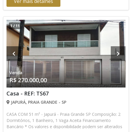
Ver mais detalhes
1
/
11
Venda
R$ 270.000,00
Casa - REF: TS67
JAPURÁ, PRAIA GRANDE - SP
CASA COM 51 m² - Japurá - Praia Grande SP Composição: 2
Dormitórios, 1 Banheiro, 1 Vaga Aceita Financiamento
Bancário * Os valores e disponibilidade podem ser alterados