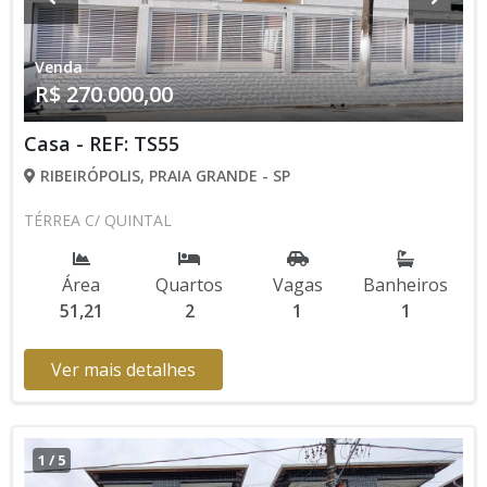
Venda
R$ 270.000,00
Casa - REF: TS55
RIBEIRÓPOLIS, PRAIA GRANDE - SP
TÉRREA C/ QUINTAL
Área
Quartos
Vagas
Banheiros
51,21
2
1
1
Ver mais detalhes
1
/
5