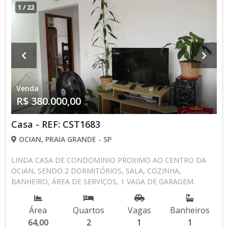
1
/
22
Venda
R$ 380.000,00
Casa - REF: CST1683
OCIAN, PRAIA GRANDE - SP
LINDA CASA DE CONDOMINIO PROXIMO AO CENTRO DA
OCIAN, SENDO 2 DORMITÓRIOS, SALA, COZINHA,
BANHEIRO, ÁREA DE SERVIÇOS, 1 VAGA DE GARAGEM.
AGENDE UMA VISITA CONOSCO 13 3494-1029 13 99616-
2433 CRECISP: 41718-J
Área
Quartos
Vagas
Banheiros
64,00
2
1
1