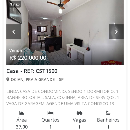
1
/
25
Venda
R$ 220.000,00
Casa - REF: CST1500
OCIAN, PRAIA GRANDE - SP
LINDA CASA DE CONDOMINIO, SENDO 1 DORMITÓRIO, 1
BANHEIRO SOCIAL, SALA, COZINHA, ÁREA DE SERVIÇOS, 1
VAGA DE GARAGEM. AGENDE UMA VISITA CONOSCO 13
3494-1029 13 99105-4435 CRECISP: 41718-J
Área
Quartos
Vagas
Banheiros
37,00
1
1
1