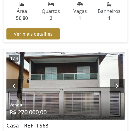
sem prévio aviso. Favor verificar entrando em contato com
nossa equipe
Área
Quartos
Vagas
Banheiros
50,80
2
1
1
Ver mais detalhes
1
/
4
Venda
R$ 270.000,00
Casa - REF: TS68