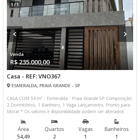
1
/
1
Venda
R$ 235.000,00
Casa - REF: VNO367
ESMERALDA, PRAIA GRANDE - SP
CASA COM 54 m² - Esmeralda - Praia Grande SP Composição:
2 Dormitórios, 1 Banheiro, 1 Vaga Lançamento, Pronto para
Morar * Os valores e disponibilidade podem ser alterados
sem prévio aviso. Favor verificar entrando em contato com
nossa equipe
Área
Quartos
Vagas
Banheiros
54,49
2
1
1