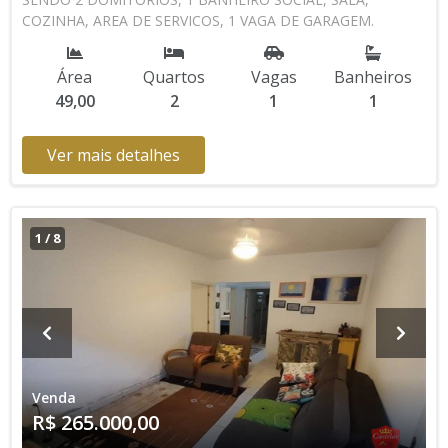
COZINHA, AREA DE SERVICOS, 1 VAGA DE GARAGEM.
AGENDE UMA VISITA CONOSCO 13 3494-1029 13 99105-
4435 CRECISP: 41718-J
Área
Quartos
Vagas
Banheiros
49,00
2
1
1
Ver mais detalhes
1
/
8
Venda
R$ 265.000,00