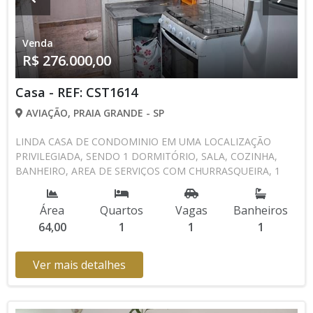
Venda
R$ 276.000,00
Casa - REF: CST1614
AVIAÇÃO, PRAIA GRANDE - SP
LINDA CASA DE CONDOMINIO EM UMA LOCALIZAÇÃO
PRIVILEGIADA, SENDO 1 DORMITÓRIO, SALA, COZINHA,
BANHEIRO, AREA DE SERVIÇOS COM CHURRASQUEIRA, 1
VAGA DE GARAGEM. AGENDE UMA VISITA CONOSCO 13
3494-1029 13 99105-4435 CRECISP: 41718-J
Área
Quartos
Vagas
Banheiros
64,00
1
1
1
Ver mais detalhes