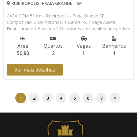
RIBEIRÓPOLIS, PRAIA GRANDE - SP
CASA COM 51 m² - Ribeirópolis - Praia Grande SP
Composição: 2 Dormitórios, 1 Banheiro, 1 Vaga Aceita
Financiamento Bancário * Os valores e disponibilidade podem
ser alterados sem prévio aviso. Favor verificar entrando em
contato com nossa equipe
Área
Quartos
Vagas
Banheiros
50,80
2
1
1
Ver mais detalhes
1
2
3
4
5
6
7
>