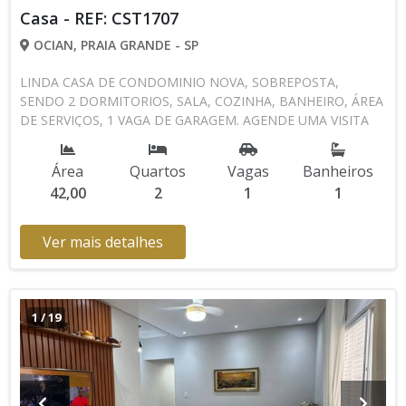
Casa - REF: CST1707
OCIAN, PRAIA GRANDE - SP
LINDA CASA DE CONDOMINIO NOVA, SOBREPOSTA,
SENDO 2 DORMITORIOS, SALA, COZINHA, BANHEIRO, ÁREA
DE SERVIÇOS, 1 VAGA DE GARAGEM. AGENDE UMA VISITA
CONOSCO 13 3494-1029 13 99616-2433 CRECISP: 41718-J
Área
Quartos
Vagas
Banheiros
42,00
2
1
1
Ver mais detalhes
1
/
19