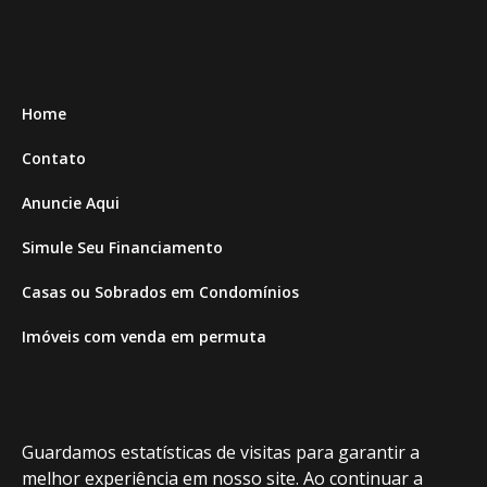
Home
Contato
Anuncie Aqui
Simule Seu Financiamento
Casas ou Sobrados em Condomínios
Imóveis com venda em permuta
Imóveis com Vista para o Mar
Apartamentos em Andar Alto
Guardamos estatísticas de visitas para garantir a
Casa com piscina
melhor experiência em nosso site. Ao continuar a