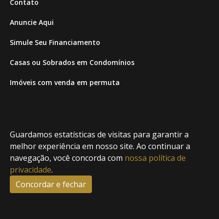
Contato
Anuncie Aqui
Simule Seu Financiamento
Casas ou Sobrados em Condomínios
Imóveis com venda em permuta
Imóveis com Vista para o Mar
Apartamentos em Andar Alto
Guardamos estatísticas de visitas para garantir a
Casa com piscina
melhor experiência em nosso site. Ao continuar a
navegação, você concorda com
nossa política de
Apartamento com piscina
privacidade
.
Condomínio fechado
Concordar e fechar
2
Fale conosco
Enviar Mensagem
Site feito por Coruja Sistemas