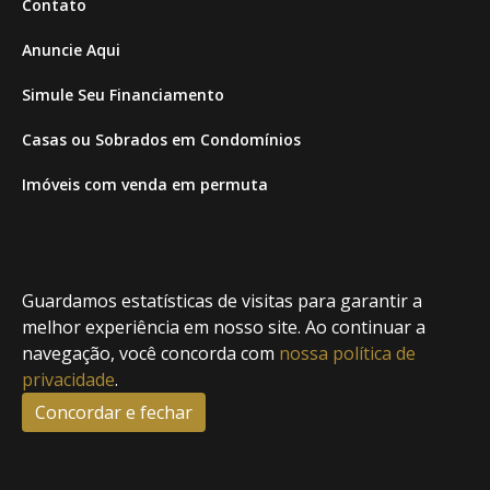
Contato
Anuncie Aqui
Simule Seu Financiamento
Casas ou Sobrados em Condomínios
Imóveis com venda em permuta
Imóveis com Vista para o Mar
Apartamentos em Andar Alto
Guardamos estatísticas de visitas para garantir a
Casa com piscina
melhor experiência em nosso site. Ao continuar a
navegação, você concorda com
nossa política de
Apartamento com piscina
privacidade
.
Condomínio fechado
Concordar e fechar
2
Fale conosco
Enviar Mensagem
Site feito por Coruja Sistemas