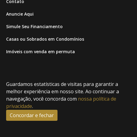
Contato
Anuncie Aqui
Simule Seu Financiamento
Casas ou Sobrados em Condomínios
Imóveis com venda em permuta
Imóveis com Vista para o Mar
Apartamentos em Andar Alto
Guardamos estatísticas de visitas para garantir a
Casa com piscina
melhor experiência em nosso site. Ao continuar a
navegação, você concorda com
nossa política de
Apartamento com piscina
privacidade
.
Condomínio fechado
Concordar e fechar
2
Fale conosco
Enviar Mensagem
Site feito por Coruja Sistemas