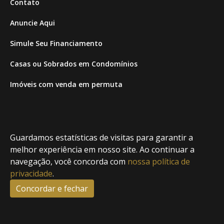
Contato
Anuncie Aqui
Simule Seu Financiamento
Casas ou Sobrados em Condomínios
Imóveis com venda em permuta
Imóveis com Vista para o Mar
Apartamentos em Andar Alto
Guardamos estatísticas de visitas para garantir a
Casa com piscina
melhor experiência em nosso site. Ao continuar a
navegação, você concorda com
nossa política de
Apartamento com piscina
privacidade
.
Condomínio fechado
Concordar e fechar
2
Fale conosco
Enviar Mensagem
Site feito por Coruja Sistemas