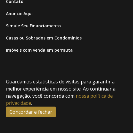
Contato
Anuncie Aqui
Simule Seu Financiamento
Casas ou Sobrados em Condomínios
Imóveis com venda em permuta
Imóveis com Vista para o Mar
Apartamentos em Andar Alto
Guardamos estatísticas de visitas para garantir a
Casa com piscina
melhor experiência em nosso site. Ao continuar a
navegação, você concorda com
nossa política de
Apartamento com piscina
privacidade
.
Condomínio fechado
Concordar e fechar
2
Fale conosco
Enviar Mensagem
Site feito por Coruja Sistemas